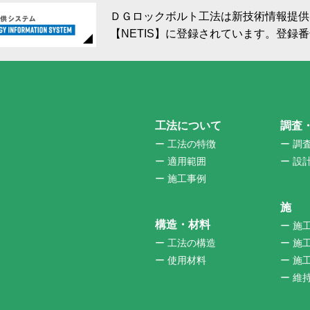
ＤＧロックボルト工法は新技術情報提供
【NETIS】に登録されています。登録番号 H
工法について
調査
ー 工法の特徴
ー 調
ー 適用範囲
ー 設
ー 施工事例
施 
構造・材料
ー 施
ー 工法の構造
ー 施
ー 使用材料
ー 施
ー 維