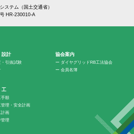
システム（国土交通省）
R-230010-A
・設計
協会案内
査・引抜試験
ー ダイヤグリッドRB工法協会
計
ー 会員名簿
工
工手順
工管理・安全計画
工計画
持管理